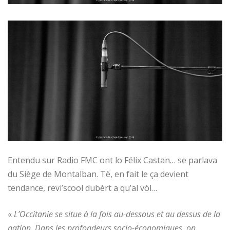
Entendu sur Radio FMC ont lo Félix Castan… se parlava
du Siège de Montalban. Tè, en fait le ça devient
tendance, revi’scool dubèrt a qu’al vòl…
«
L’Occitanie se situe à la fois au-dessous et au dessus de la
nation. Dans les profondeurs socio-économiques, on