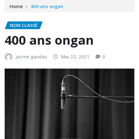
Home
400 ans ongan
NON CLASSÉ
400 ans ongan
jacme gaudas
Mai 22, 2021
0