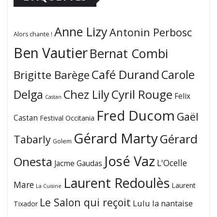
Anne Lizy
Antonin Perbosc
Alors chante !
Ben Vautier
Bernat Combi
Café Durand
Carole
Brigitte Barège
Cyril Rouge
Delga
Chez Lily
Felix
Castan
Fred Ducom
Gaël
Castan
Festival Occitania
Gérard Marty
Gérard
Tabarly
Golem
José Vaz
Onesta
L'Ocelle
Jacme Gaudas
Laurent Redoulès
Mare
Laurent
La Cuisine
Le Salon qui reçoit
Lulu la nantaise
Tixador