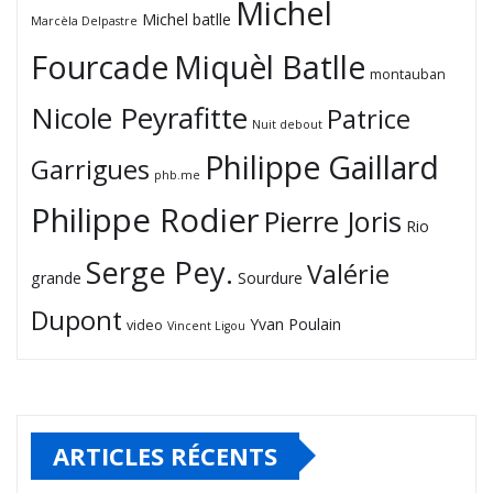
Michel
Michel batlle
Marcèla Delpastre
Fourcade
Miquèl Batlle
montauban
Nicole Peyrafitte
Patrice
Nuit debout
Philippe Gaillard
Garrigues
phb.me
Philippe Rodier
Pierre Joris
Rio
Serge Pey.
Valérie
grande
Sourdure
Dupont
Yvan Poulain
video
Vincent Ligou
ARTICLES RÉCENTS