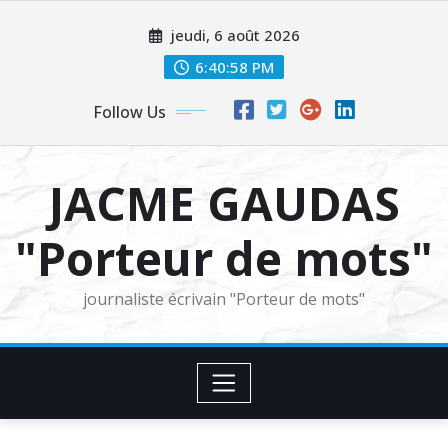
Skip
jeudi, 6 août 2026
to
content
6:40:59 PM
Follow Us
JACME GAUDAS
"Porteur de mots"
journaliste écrivain "Porteur de mots"