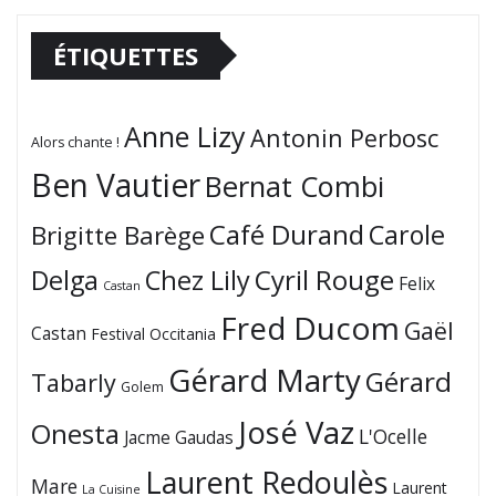
ÉTIQUETTES
Anne Lizy
Antonin Perbosc
Alors chante !
Ben Vautier
Bernat Combi
Café Durand
Carole
Brigitte Barège
Cyril Rouge
Delga
Chez Lily
Felix
Castan
Fred Ducom
Gaël
Castan
Festival Occitania
Gérard Marty
Gérard
Tabarly
Golem
José Vaz
Onesta
L'Ocelle
Jacme Gaudas
Laurent Redoulès
Mare
Laurent
La Cuisine