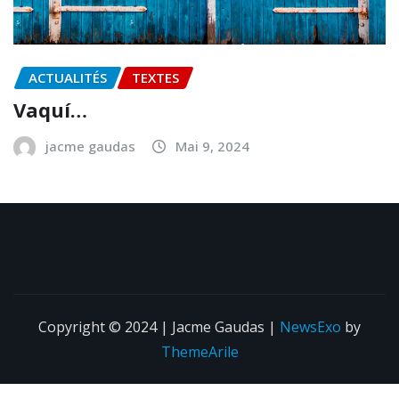
ACTUALITÉS
TEXTES
Vaquí…
jacme gaudas
Mai 9, 2024
Copyright © 2024 | Jacme Gaudas
|
NewsExo
by
ThemeArile