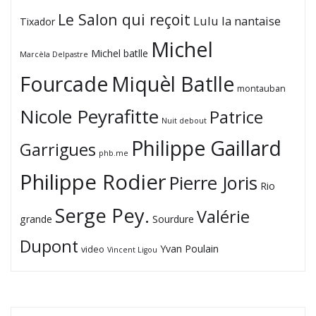
Le Salon qui reçoit
Lulu la nantaise
Tixador
Michel
Michel batlle
Marcèla Delpastre
Fourcade
Miquèl Batlle
montauban
Nicole Peyrafitte
Patrice
Nuit debout
Philippe Gaillard
Garrigues
phb.me
Philippe Rodier
Pierre Joris
Rio
Serge Pey.
Valérie
grande
Sourdure
Dupont
Yvan Poulain
video
Vincent Ligou