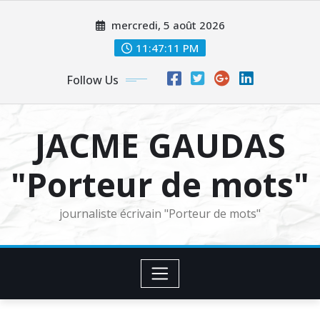
Skip
mercredi, 5 août 2026
to
content
11:47:12 PM
Follow Us
JACME GAUDAS
"Porteur de mots"
journaliste écrivain "Porteur de mots"