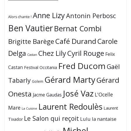
Anne Lizy
Antonin Perbosc
Alors chante !
Ben Vautier
Bernat Combi
Café Durand
Carole
Brigitte Barège
Cyril Rouge
Delga
Chez Lily
Felix
Castan
Fred Ducom
Gaël
Castan
Festival Occitania
Gérard Marty
Gérard
Tabarly
Golem
José Vaz
Onesta
L'Ocelle
Jacme Gaudas
Laurent Redoulès
Mare
Laurent
La Cuisine
Le Salon qui reçoit
Lulu la nantaise
Tixador
Michel