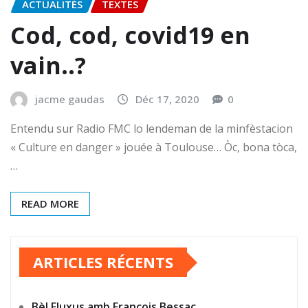
ACTUALITÉS
TEXTES
Cod, cod, covid19 en
vain..?
jacme gaudas
Déc 17, 2020
0
Entendu sur Radio FMC lo lendeman de la minfèstacion
« Culture en danger » jouée à Toulouse… Òc, bona tòca,
…
READ MORE
ARTICLES RÉCENTS
Bèl Fluxus amb François Bessac