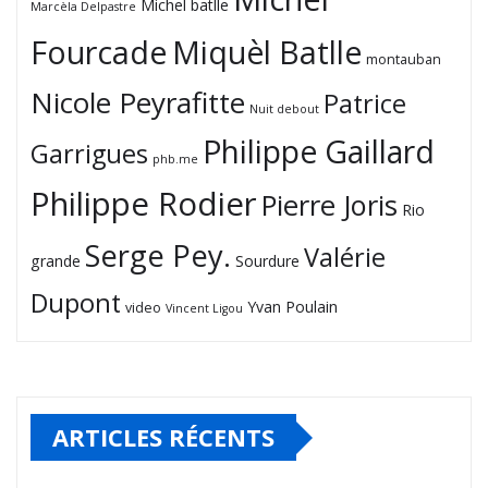
Michel batlle
Marcèla Delpastre
Fourcade
Miquèl Batlle
montauban
Nicole Peyrafitte
Patrice
Nuit debout
Philippe Gaillard
Garrigues
phb.me
Philippe Rodier
Pierre Joris
Rio
Serge Pey.
Valérie
grande
Sourdure
Dupont
Yvan Poulain
video
Vincent Ligou
ARTICLES RÉCENTS