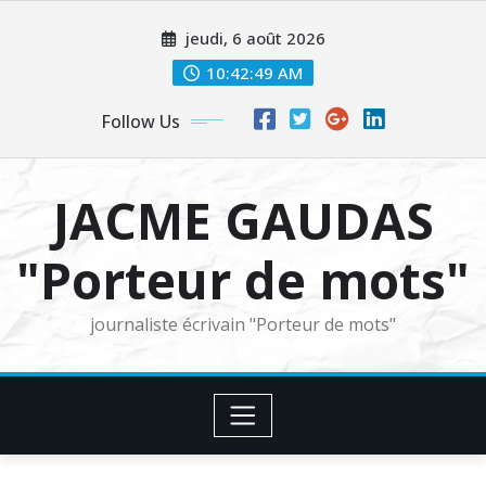
Skip
jeudi, 6 août 2026
to
content
10:42:51 AM
Follow Us
JACME GAUDAS
"Porteur de mots"
journaliste écrivain "Porteur de mots"