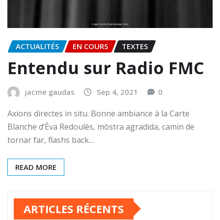
ACTUALITÉS
EN COURS
TEXTES
Entendu sur Radio FMC
jacme gaudas
Sep 4, 2021
0
Axions directes in situ. Bonne ambiance à la Carte
Blanche d’Èva Redoulès, mòstra agradida, camin de
tornar far, flashs back…
READ MORE
ARTICLES RÉCENTS