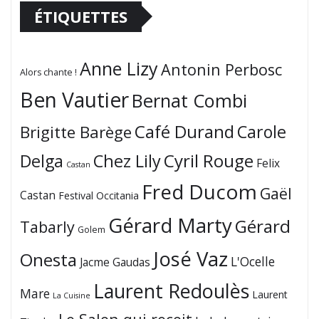
ÉTIQUETTES
Anne Lizy
Antonin Perbosc
Alors chante !
Ben Vautier
Bernat Combi
Café Durand
Carole
Brigitte Barège
Cyril Rouge
Delga
Chez Lily
Felix
Castan
Fred Ducom
Gaël
Castan
Festival Occitania
Gérard Marty
Gérard
Tabarly
Golem
José Vaz
Onesta
L'Ocelle
Jacme Gaudas
Laurent Redoulès
Mare
Laurent
La Cuisine