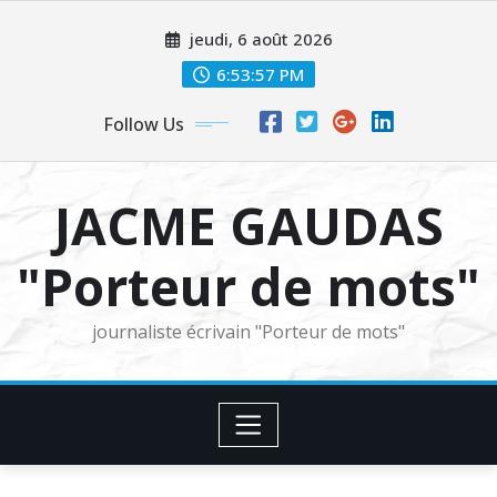
Skip
jeudi, 6 août 2026
to
content
6:53:59 PM
Follow Us
JACME GAUDAS
"Porteur de mots"
journaliste écrivain "Porteur de mots"