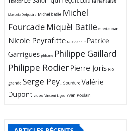
Le Salon qui reçoit
Lulu la nantaise
Tixador
Michel
Michel batlle
Marcèla Delpastre
Fourcade
Miquèl Batlle
montauban
Nicole Peyrafitte
Patrice
Nuit debout
Philippe Gaillard
Garrigues
phb.me
Philippe Rodier
Pierre Joris
Rio
Serge Pey.
Valérie
grande
Sourdure
Dupont
Yvan Poulain
video
Vincent Ligou
ARTICLES RÉCENTS