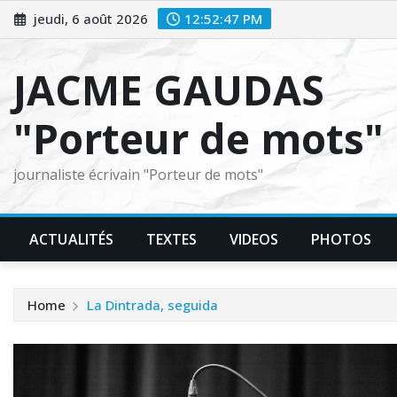
Skip
jeudi, 6 août 2026
12:52:48 PM
to
content
JACME GAUDAS
"Porteur de mots"
journaliste écrivain "Porteur de mots"
ACTUALITÉS
TEXTES
VIDEOS
PHOTOS
Home
La Dintrada, seguida