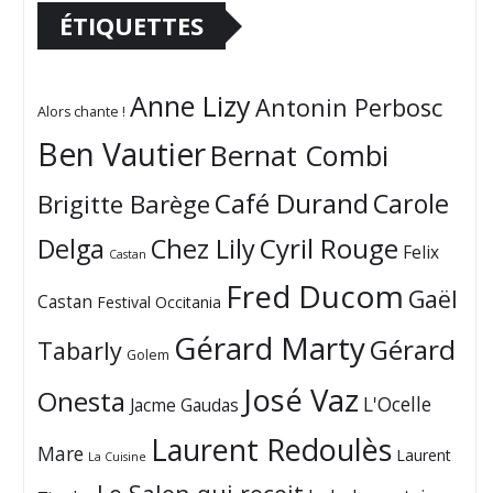
ÉTIQUETTES
Anne Lizy
Antonin Perbosc
Alors chante !
Ben Vautier
Bernat Combi
Café Durand
Carole
Brigitte Barège
Cyril Rouge
Delga
Chez Lily
Felix
Castan
Fred Ducom
Gaël
Castan
Festival Occitania
Gérard Marty
Gérard
Tabarly
Golem
José Vaz
Onesta
L'Ocelle
Jacme Gaudas
Laurent Redoulès
Mare
Laurent
La Cuisine