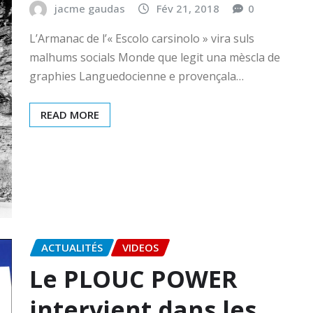
jacme gaudas
Fév 21, 2018
0
L’Armanac de l’« Escolo carsinolo » vira suls
malhums socials Monde que legit una mèscla de
graphies Languedocienne e provençala…
READ MORE
ACTUALITÉS
VIDEOS
Le PLOUC POWER
intervient dans les