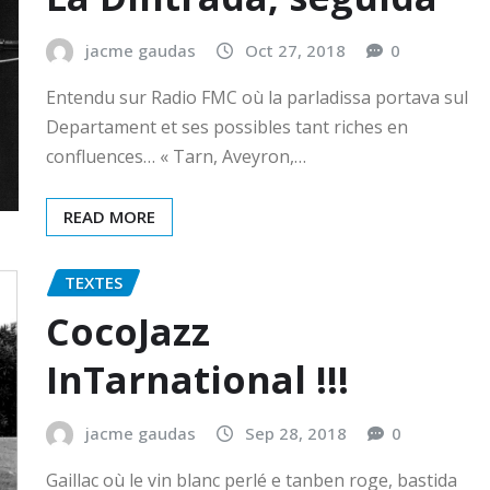
jacme gaudas
Oct 27, 2018
0
Entendu sur Radio FMC où la parladissa portava sul
Departament et ses possibles tant riches en
confluences… « Tarn, Aveyron,…
READ MORE
TEXTES
CocoJazz
InTarnational !!!
jacme gaudas
Sep 28, 2018
0
Gaillac où le vin blanc perlé e tanben roge, bastida