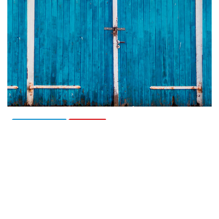
ACTUALITÉS
TEXTES
Vaquí…
jacme gaudas
Mai 9, 2024