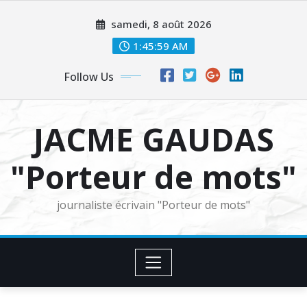
Skip
samedi, 8 août 2026
to
content
1:46:01 AM
Follow Us
JACME GAUDAS
"Porteur de mots"
journaliste écrivain "Porteur de mots"