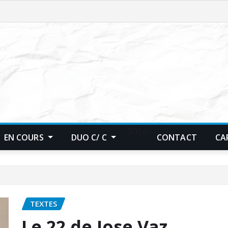
SOLo
EN COURS
DUO C/ C
CONTACT
CA
TEXTES
Le 22 de Jose Vaz