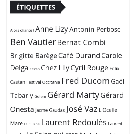
ÉTIQUETTES
Anne Lizy
Antonin Perbosc
Alors chante !
Ben Vautier
Bernat Combi
Café Durand
Carole
Brigitte Barège
Cyril Rouge
Delga
Chez Lily
Felix
Castan
Fred Ducom
Gaël
Castan
Festival Occitania
Gérard Marty
Gérard
Tabarly
Golem
José Vaz
Onesta
L'Ocelle
Jacme Gaudas
Laurent Redoulès
Mare
Laurent
La Cuisine