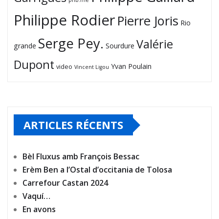
phb.me
Philippe Rodier
Pierre Joris
Rio
Serge Pey.
Valérie
grande
Sourdure
Dupont
Yvan Poulain
video
Vincent Ligou
ARTICLES RÉCENTS
Bèl Fluxus amb François Bessac
Erèm Ben a l’Ostal d’occitania de Tolosa
Carrefour Castan 2024
Vaquí…
En avons