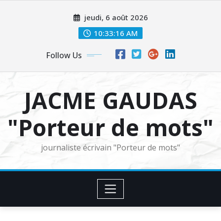
Skip
jeudi, 6 août 2026
to
content
10:33:18 AM
Follow Us
JACME GAUDAS
"Porteur de mots"
journaliste écrivain "Porteur de mots"