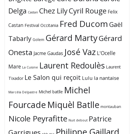
Cyril Rouge
Delga
Chez Lily
Felix
Castan
Fred Ducom
Gaël
Castan
Festival Occitania
Gérard Marty
Gérard
Tabarly
Golem
José Vaz
Onesta
L'Ocelle
Jacme Gaudas
Laurent Redoulès
Mare
Laurent
La Cuisine
Le Salon qui reçoit
Lulu la nantaise
Tixador
Michel
Michel batlle
Marcèla Delpastre
Fourcade
Miquèl Batlle
montauban
Nicole Peyrafitte
Patrice
Nuit debout
Philippe Gaillard
Garrigues