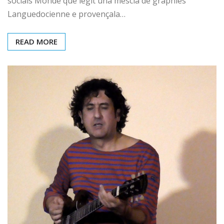
socials Monde que legit una mèscla de graphies
Languedocienne e provençala…
READ MORE