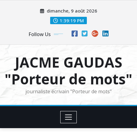
Skip
dimanche, 9 août 2026
to
content
1:39:21 PM
Follow Us
JACME GAUDAS
"Porteur de mots"
journaliste écrivain "Porteur de mots"