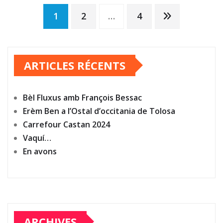
Navigation
1
2
…
4
des
ARTICLES RÉCENTS
articles
Bèl Fluxus amb François Bessac
Erèm Ben a l’Ostal d’occitania de Tolosa
Carrefour Castan 2024
Vaquí…
En avons
ARCHIVES