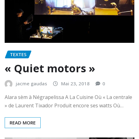
TEXTES
« Quiet motors »
jacme gaudas
Mai 23, 2018
0
Alara sèm à Négrapelissa A La Cuisine Où « La centrale
» de Laurent Tixador Produit encore ses watts Où…
READ MORE