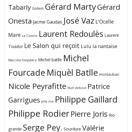
Gérard Marty
Gérard
Tabarly
Golem
José Vaz
Onesta
L'Ocelle
Jacme Gaudas
Laurent Redoulès
Mare
Laurent
La Cuisine
Le Salon qui reçoit
Lulu la nantaise
Tixador
Michel
Michel batlle
Marcèla Delpastre
Fourcade
Miquèl Batlle
montauban
Nicole Peyrafitte
Patrice
Nuit debout
Philippe Gaillard
Garrigues
phb.me
Philippe Rodier
Pierre Joris
Rio
Serge Pey.
Valérie
grande
Sourdure