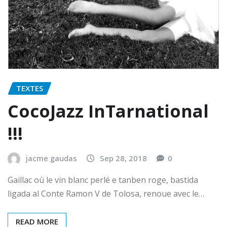
TEXTES
CocoJazz InTarnational
!!!
jacme gaudas
Sep 28, 2018
0
Gaillac où le vin blanc perlé e tanben roge, bastida
ligada al Conte Ramon V de Tolosa, renoue avec le…
READ MORE