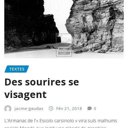
TEXTES
Des sourires se
visagent
jacme gaudas
Fév 21, 2018
0
L’Armanac de l’« Escolo carsinolo » vira suls malhums