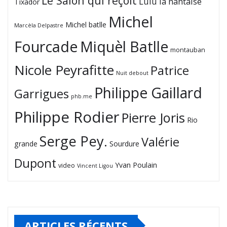
Le Salon qui reçoit
Lulu la nantaise
Tixador
Michel
Michel batlle
Marcèla Delpastre
Fourcade
Miquèl Batlle
montauban
Nicole Peyrafitte
Patrice
Nuit debout
Philippe Gaillard
Garrigues
phb.me
Philippe Rodier
Pierre Joris
Rio
Serge Pey.
Valérie
grande
Sourdure
Dupont
Yvan Poulain
video
Vincent Ligou
ARTICLES RÉCENTS