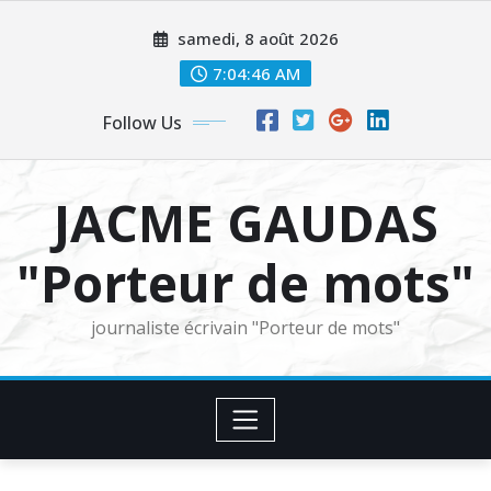
Skip
samedi, 8 août 2026
to
content
7:04:47 AM
Follow Us
JACME GAUDAS
"Porteur de mots"
journaliste écrivain "Porteur de mots"