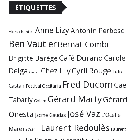
ÉTIQUETTES
Anne Lizy
Antonin Perbosc
Alors chante !
Ben Vautier
Bernat Combi
Café Durand
Carole
Brigitte Barège
Cyril Rouge
Delga
Chez Lily
Felix
Castan
Fred Ducom
Gaël
Castan
Festival Occitania
Gérard Marty
Gérard
Tabarly
Golem
José Vaz
Onesta
L'Ocelle
Jacme Gaudas
Laurent Redoulès
Mare
Laurent
La Cuisine