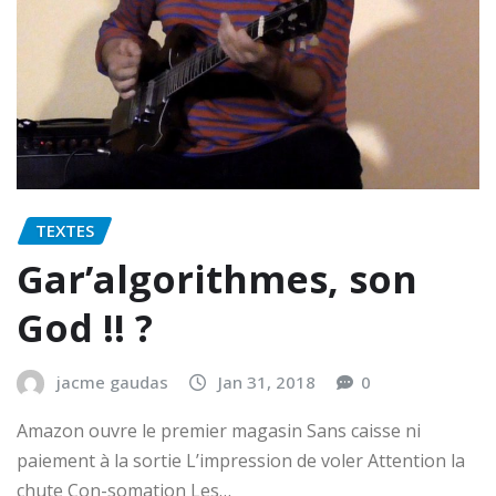
TEXTES
Gar’algorithmes, son
God !! ?
jacme gaudas
Jan 31, 2018
0
Amazon ouvre le premier magasin Sans caisse ni
paiement à la sortie L’impression de voler Attention la
chute Con-somation Les…