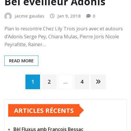
Bel éveilleur Adonis
jacme gaudas
Jan 9, 2018
0
Plan lo rescontre Chez Lily Trois jours avec et autours
d’Adonis Serge Pey, Chiara Mulas, Pierre Joris Nicole
Peyrafitte, Rainer…
READ MORE
Navigation
1
2
…
4
des
ARTICLES RÉCENTS
articles
Bèl Fluxus amb François Bessac