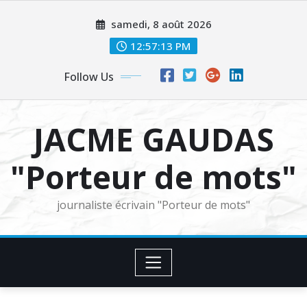
Skip
samedi, 8 août 2026
to
content
12:57:14 PM
Follow Us
JACME GAUDAS
"Porteur de mots"
journaliste écrivain "Porteur de mots"