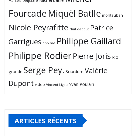
Michel batlle
Marcèla Delpastre
Fourcade
Miquèl Batlle
montauban
Nicole Peyrafitte
Patrice
Nuit debout
Philippe Gaillard
Garrigues
phb.me
Philippe Rodier
Pierre Joris
Rio
Serge Pey.
Valérie
grande
Sourdure
Dupont
Yvan Poulain
video
Vincent Ligou
ARTICLES RÉCENTS