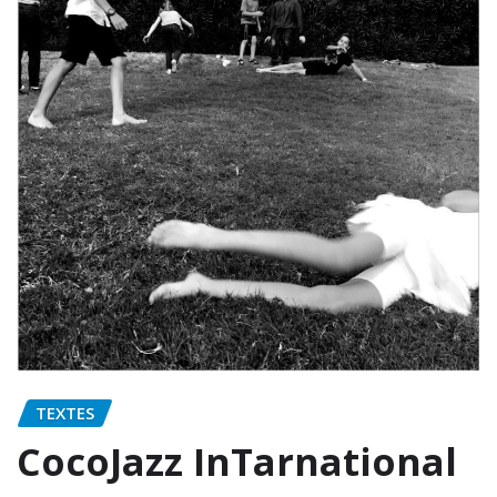
TEXTES
CocoJazz InTarnational