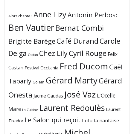
Anne Lizy
Antonin Perbosc
Alors chante !
Ben Vautier
Bernat Combi
Café Durand
Carole
Brigitte Barège
Cyril Rouge
Delga
Chez Lily
Felix
Castan
Fred Ducom
Gaël
Castan
Festival Occitania
Gérard Marty
Gérard
Tabarly
Golem
José Vaz
Onesta
L'Ocelle
Jacme Gaudas
Laurent Redoulès
Mare
Laurent
La Cuisine
Le Salon qui reçoit
Lulu la nantaise
Tixador
Michel