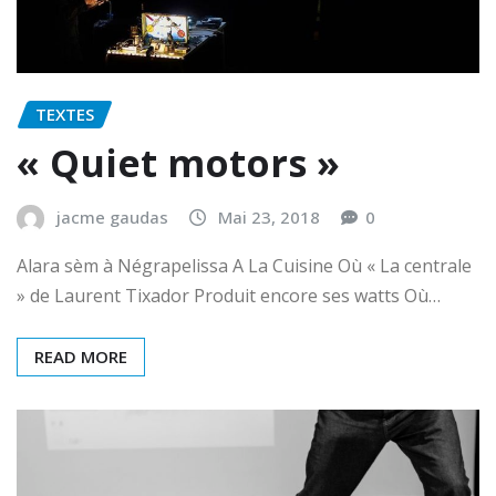
TEXTES
« Quiet motors »
jacme gaudas
Mai 23, 2018
0
Alara sèm à Négrapelissa A La Cuisine Où « La centrale
» de Laurent Tixador Produit encore ses watts Où…
READ MORE