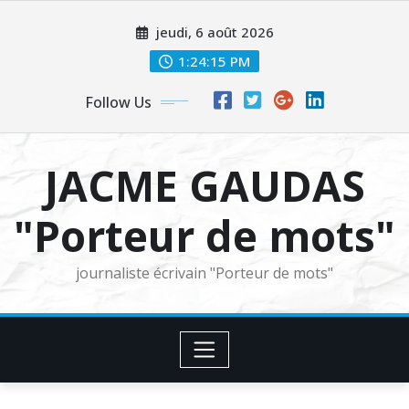
Skip
jeudi, 6 août 2026
to
content
1:24:16 PM
Follow Us
JACME GAUDAS
"Porteur de mots"
journaliste écrivain "Porteur de mots"