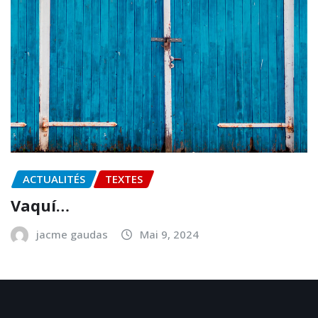
ACTUALITÉS
TEXTES
Vaquí…
jacme gaudas
Mai 9, 2024