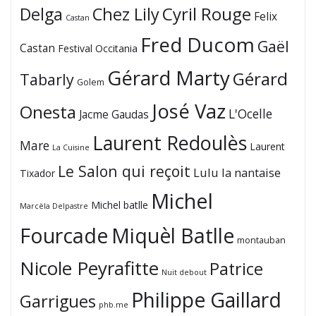
Cyril Rouge
Delga
Chez Lily
Felix
Castan
Fred Ducom
Gaël
Castan
Festival Occitania
Gérard Marty
Gérard
Tabarly
Golem
José Vaz
Onesta
L'Ocelle
Jacme Gaudas
Laurent Redoulès
Mare
Laurent
La Cuisine
Le Salon qui reçoit
Lulu la nantaise
Tixador
Michel
Michel batlle
Marcèla Delpastre
Fourcade
Miquèl Batlle
montauban
Nicole Peyrafitte
Patrice
Nuit debout
Philippe Gaillard
Garrigues
phb.me