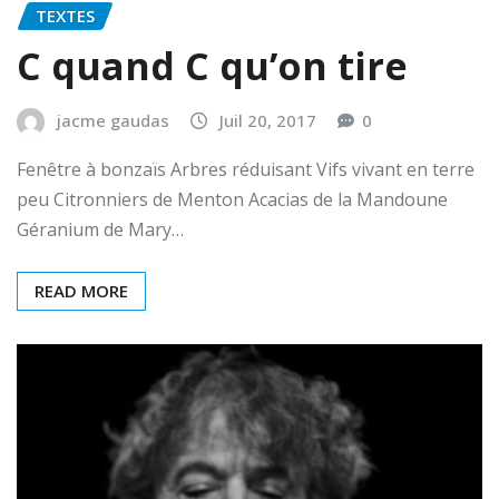
TEXTES
C quand C qu’on tire
jacme gaudas
Juil 20, 2017
0
Fenêtre à bonzaïs Arbres réduisant Vifs vivant en terre
peu Citronniers de Menton Acacias de la Mandoune
Géranium de Mary…
READ MORE