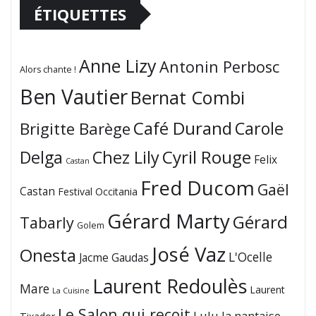
ÉTIQUETTES
Anne Lizy
Antonin Perbosc
Alors chante !
Ben Vautier
Bernat Combi
Café Durand
Carole
Brigitte Barège
Cyril Rouge
Delga
Chez Lily
Felix
Castan
Fred Ducom
Gaël
Castan
Festival Occitania
Gérard Marty
Gérard
Tabarly
Golem
José Vaz
Onesta
L'Ocelle
Jacme Gaudas
Laurent Redoulès
Mare
Laurent
La Cuisine
Le Salon qui reçoit
Lulu la nantaise