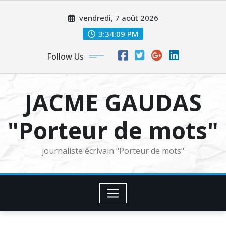
Skip
vendredi, 7 août 2026
to
content
3:34:11 PM
Follow Us
JACME GAUDAS
"Porteur de mots"
journaliste écrivain "Porteur de mots"