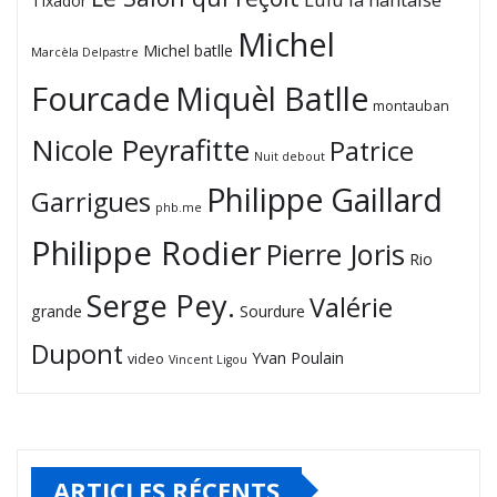
Tixador
Michel
Michel batlle
Marcèla Delpastre
Fourcade
Miquèl Batlle
montauban
Nicole Peyrafitte
Patrice
Nuit debout
Philippe Gaillard
Garrigues
phb.me
Philippe Rodier
Pierre Joris
Rio
Serge Pey.
Valérie
grande
Sourdure
Dupont
Yvan Poulain
video
Vincent Ligou
ARTICLES RÉCENTS