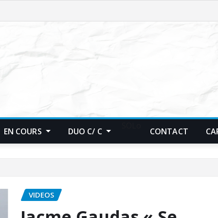
SOLo
EN COURS
DUO C/ C
CONTACT
CA
VIDEOS
Jacme Gaudas « Se