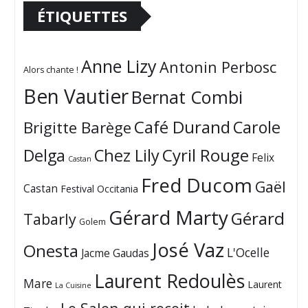
ÉTIQUETTES
Anne Lizy
Antonin Perbosc
Alors chante !
Ben Vautier
Bernat Combi
Café Durand
Carole
Brigitte Barège
Cyril Rouge
Delga
Chez Lily
Felix
Castan
Fred Ducom
Gaël
Castan
Festival Occitania
Gérard Marty
Gérard
Tabarly
Golem
José Vaz
Onesta
L'Ocelle
Jacme Gaudas
Laurent Redoulès
Mare
Laurent
La Cuisine