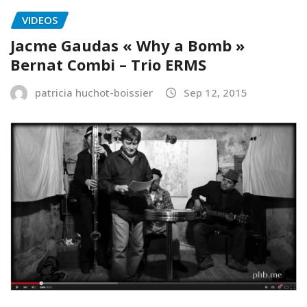
VIDEOS
Jacme Gaudas « Why a Bomb »
Bernat Combi – Trio ERMS
patricia huchot-boissier
Sep 12, 2015