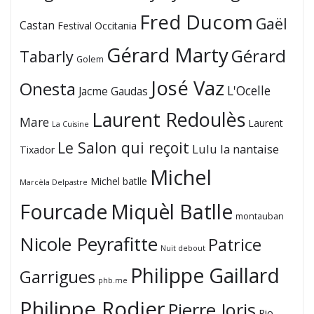
Fred Ducom
Gaël
Castan
Festival Occitania
Gérard Marty
Gérard
Tabarly
Golem
José Vaz
Onesta
L'Ocelle
Jacme Gaudas
Laurent Redoulès
Mare
Laurent
La Cuisine
Le Salon qui reçoit
Lulu la nantaise
Tixador
Michel
Michel batlle
Marcèla Delpastre
Fourcade
Miquèl Batlle
montauban
Nicole Peyrafitte
Patrice
Nuit debout
Philippe Gaillard
Garrigues
phb.me
Philippe Rodier
Pierre Joris
Rio