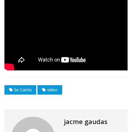
Se Canta
video
jacme gaudas