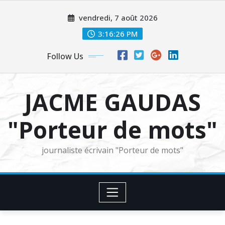
Skip
vendredi, 7 août 2026
to
content
3:16:27 PM
Follow Us
JACME GAUDAS
"Porteur de mots"
journaliste écrivain "Porteur de mots"