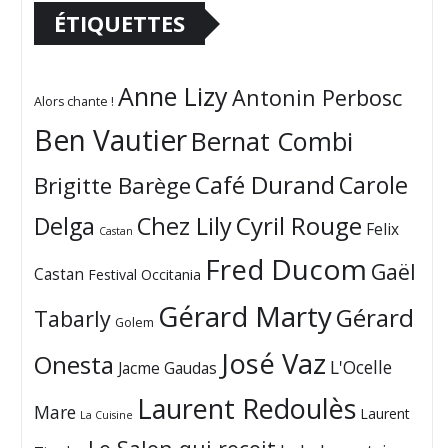
ÉTIQUETTES
Anne Lizy
Antonin Perbosc
Alors chante !
Ben Vautier
Bernat Combi
Café Durand
Carole
Brigitte Barège
Cyril Rouge
Delga
Chez Lily
Felix
Castan
Fred Ducom
Gaël
Castan
Festival Occitania
Gérard Marty
Gérard
Tabarly
Golem
José Vaz
Onesta
L'Ocelle
Jacme Gaudas
Laurent Redoulès
Mare
Laurent
La Cuisine