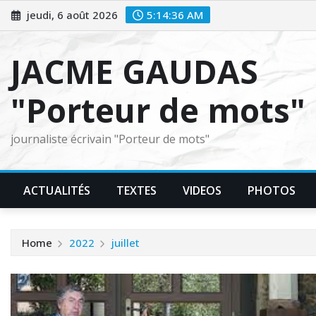
Skip
jeudi, 6 août 2026
5:14:37 AM
to
content
JACME GAUDAS
"Porteur de mots"
journaliste écrivain "Porteur de mots"
ACTUALITÉS
TEXTES
VIDEOS
PHOTOS
Home
2022
juillet