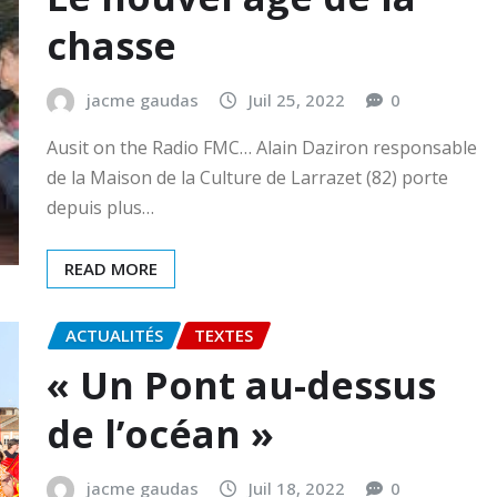
chasse
jacme gaudas
Juil 25, 2022
0
Ausit on the Radio FMC… Alain Daziron responsable
de la Maison de la Culture de Larrazet (82) porte
depuis plus…
READ MORE
ACTUALITÉS
TEXTES
« Un Pont au-dessus
de l’océan »
jacme gaudas
Juil 18, 2022
0