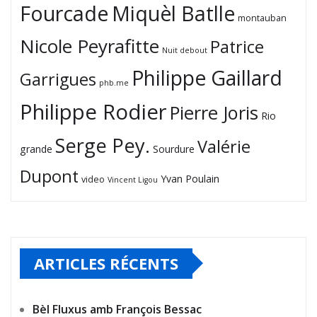
Fourcade
Miquèl Batlle
montauban
Nicole Peyrafitte
Patrice
Nuit debout
Philippe Gaillard
Garrigues
phb.me
Philippe Rodier
Pierre Joris
Rio
Serge Pey.
Valérie
grande
Sourdure
Dupont
Yvan Poulain
video
Vincent Ligou
ARTICLES RÉCENTS
Bèl Fluxus amb François Bessac