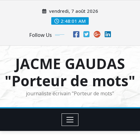
Skip
vendredi, 7 août 2026
to
content
2:48:02 AM
Follow Us
JACME GAUDAS
"Porteur de mots"
journaliste écrivain "Porteur de mots"