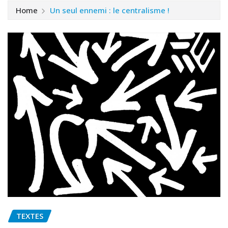
Home
Un seul ennemi : le centralisme !
TEXTES