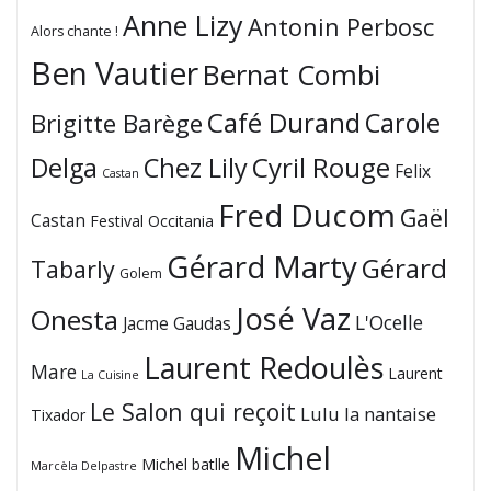
Anne Lizy
Antonin Perbosc
Alors chante !
Ben Vautier
Bernat Combi
Café Durand
Carole
Brigitte Barège
Cyril Rouge
Delga
Chez Lily
Felix
Castan
Fred Ducom
Gaël
Castan
Festival Occitania
Gérard Marty
Gérard
Tabarly
Golem
José Vaz
Onesta
L'Ocelle
Jacme Gaudas
Laurent Redoulès
Mare
Laurent
La Cuisine
Le Salon qui reçoit
Lulu la nantaise
Tixador
Michel
Michel batlle
Marcèla Delpastre