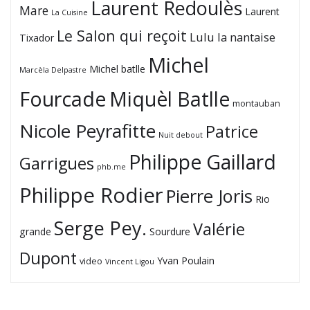
Laurent Redoulès
Mare
Laurent
La Cuisine
Le Salon qui reçoit
Lulu la nantaise
Tixador
Michel
Michel batlle
Marcèla Delpastre
Fourcade
Miquèl Batlle
montauban
Nicole Peyrafitte
Patrice
Nuit debout
Philippe Gaillard
Garrigues
phb.me
Philippe Rodier
Pierre Joris
Rio
Serge Pey.
Valérie
grande
Sourdure
Dupont
Yvan Poulain
video
Vincent Ligou