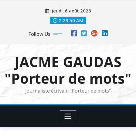
Skip
jeudi, 6 août 2026
to
content
2:23:51 AM
Follow Us
JACME GAUDAS
"Porteur de mots"
journaliste écrivain "Porteur de mots"