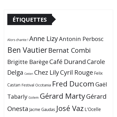
ÉTIQUETTES
Anne Lizy
Antonin Perbosc
Alors chante !
Ben Vautier
Bernat Combi
Café Durand
Carole
Brigitte Barège
Cyril Rouge
Delga
Chez Lily
Felix
Castan
Fred Ducom
Gaël
Castan
Festival Occitania
Gérard Marty
Gérard
Tabarly
Golem
José Vaz
Onesta
L'Ocelle
Jacme Gaudas