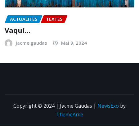
ACTUALITÉS
TEXTES
Vaquí…
jacme gaudas
Mai 9, 2024
Copyright © 2024 | Jacme Gaudas
|
NewsExo
by
ThemeArile