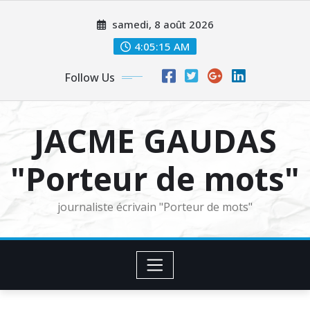
Skip
samedi, 8 août 2026
to
content
4:05:16 AM
Follow Us
JACME GAUDAS
"Porteur de mots"
journaliste écrivain "Porteur de mots"