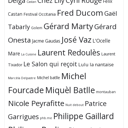
Cyril Rouge
Delga
Chez Lily
Felix
Castan
Fred Ducom
Gaël
Castan
Festival Occitania
Gérard Marty
Gérard
Tabarly
Golem
José Vaz
Onesta
L'Ocelle
Jacme Gaudas
Laurent Redoulès
Mare
Laurent
La Cuisine
Le Salon qui reçoit
Lulu la nantaise
Tixador
Michel
Michel batlle
Marcèla Delpastre
Fourcade
Miquèl Batlle
montauban
Nicole Peyrafitte
Patrice
Nuit debout
Philippe Gaillard
Garrigues
phb.me