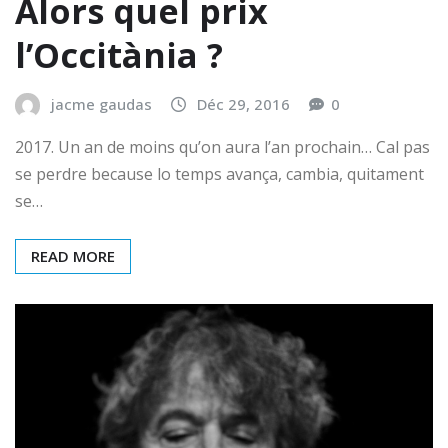
Alors quel prix
l’Occitània ?
jacme gaudas
Déc 29, 2016
0
2017. Un an de moins qu’on aura l’an prochain… Cal pas
se perdre because lo temps avança, cambia, quitament
se…
READ MORE