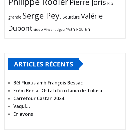
Philippe Rodier
Pierre Joris
Rio
Serge Pey.
Valérie
grande
Sourdure
Dupont
Yvan Poulain
video
Vincent Ligou
ARTICLES RÉCENTS
Bèl Fluxus amb François Bessac
Erèm Ben a l’Ostal d’occitania de Tolosa
Carrefour Castan 2024
Vaquí…
En avons