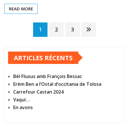
READ MORE
Navigation
1
2
3
des
ARTICLES RÉCENTS
articles
Bèl Fluxus amb François Bessac
Erèm Ben a l’Ostal d’occitania de Tolosa
Carrefour Castan 2024
Vaquí…
En avons