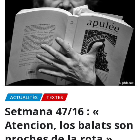
ACTUALITÉS
TEXTES
Setmana 47/16 : «
Atencion, los balats son
proches de la rota »