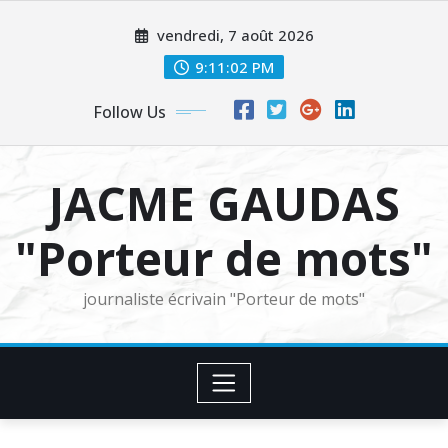
Skip
vendredi, 7 août 2026
to
content
9:11:02 PM
Follow Us
JACME GAUDAS
"Porteur de mots"
journaliste écrivain "Porteur de mots"