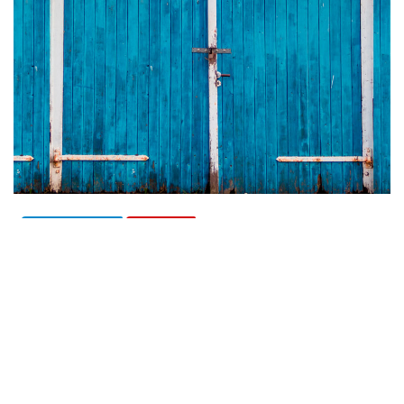
ACTUALITÉS
TEXTES
Vaquí…
jacme gaudas
Mai 9, 2024