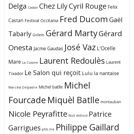
Cyril Rouge
Delga
Chez Lily
Felix
Castan
Fred Ducom
Gaël
Castan
Festival Occitania
Gérard Marty
Gérard
Tabarly
Golem
José Vaz
Onesta
L'Ocelle
Jacme Gaudas
Laurent Redoulès
Mare
Laurent
La Cuisine
Le Salon qui reçoit
Lulu la nantaise
Tixador
Michel
Michel batlle
Marcèla Delpastre
Fourcade
Miquèl Batlle
montauban
Nicole Peyrafitte
Patrice
Nuit debout
Philippe Gaillard
Garrigues
phb.me