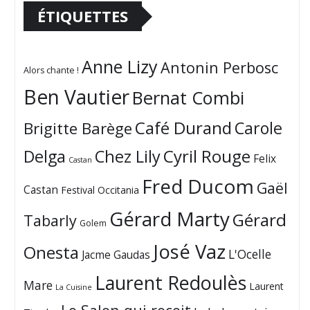
ÉTIQUETTES
Anne Lizy
Antonin Perbosc
Alors chante !
Ben Vautier
Bernat Combi
Café Durand
Carole
Brigitte Barège
Cyril Rouge
Delga
Chez Lily
Felix
Castan
Fred Ducom
Gaël
Castan
Festival Occitania
Gérard Marty
Gérard
Tabarly
Golem
José Vaz
Onesta
L'Ocelle
Jacme Gaudas
Laurent Redoulès
Mare
Laurent
La Cuisine