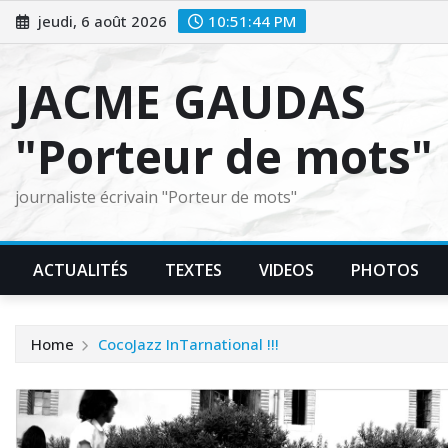
Skip
jeudi, 6 août 2026
10:51:45 PM
to
content
JACME GAUDAS
"Porteur de mots"
journaliste écrivain "Porteur de mots"
ACTUALITÉS
TEXTES
VIDEOS
PHOTOS
Home
CocoJazz InTarnational !!!