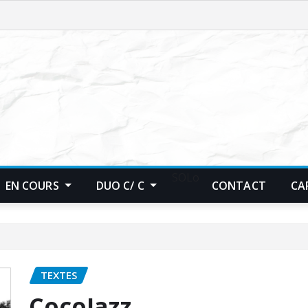
SOLo
EN COURS
DUO C/ C
CONTACT
CA
TEXTES
CocoJazz