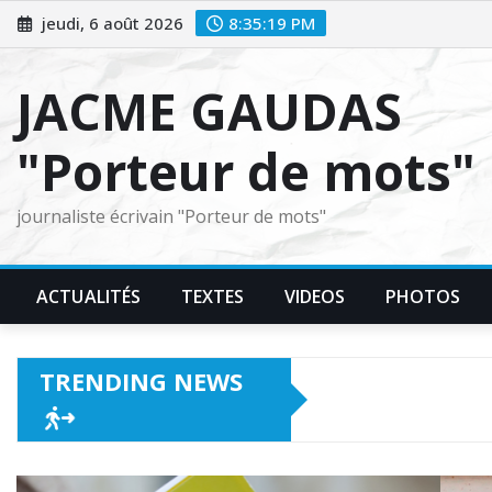
Skip
jeudi, 6 août 2026
8:35:20 PM
to
content
JACME GAUDAS
"Porteur de mots"
journaliste écrivain "Porteur de mots"
ACTUALITÉS
TEXTES
VIDEOS
PHOTOS
TRENDING NEWS