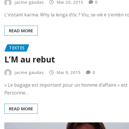
jacme gaudas
Mai 20, 2015
0
L’instant karma. Why la lenga d’òc ? Viu, se viè e s’entèn r
READ MORE
TEXTES
L’M au rebut
jacme gaudas
Mai 9, 2015
0
« Le bagage est important pour un homme d’affaire » est a
Personne…
READ MORE