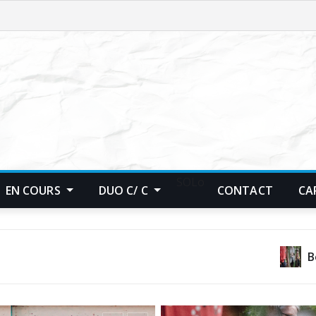
SOLo
EN COURS
DUO C/ C
CONTACT
CA
Bèl Fluxus amb Fr