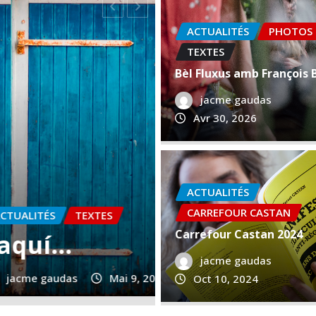
ACTUALITÉS
PHOTOS
TEXTES
Bèl Fluxus amb François 
jacme gaudas
Avr 30, 2026
ACTUALITÉS
CARREFOUR CASTAN
TEXTES
Carrefour Castan 2024
En avons
jacme gaudas
jacme gaudas
Mai 8, 2
Oct 10, 2024