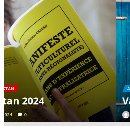
ACTUALITÉS
TEXTES
Vaquí…
jacme gaudas
Mai 9, 2024
0