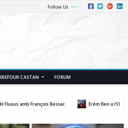
Follow Us
RREFOUR CASTAN
FORUM
ançois Bessac
Erèm Ben a l’Ostal d’occitania de 