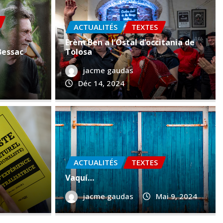
ACTUALITÉS
TEXTES
Erèm Ben a l’Ostal d’occitania de
Bessac
Tolosa
jacme gaudas
Déc 14, 2024
AC
ACTUALITÉS
TEXTES
Bè
Vaquí…
024
0
jacme gaudas
Mai 9, 2024