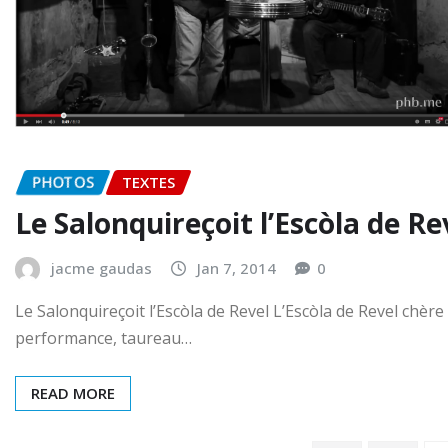
PHOTOS
TEXTES
Le Salonquireçoit l’Escòla de Re
jacme gaudas
Jan 7, 2014
0
Le Salonquireçoit l’Escòla de Revel L’Escòla de Revel chère
performance, taureau…
READ MORE