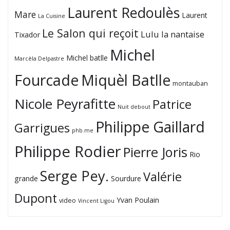
Laurent Redoulès
Mare
Laurent
La Cuisine
Le Salon qui reçoit
Lulu la nantaise
Tixador
Michel
Michel batlle
Marcèla Delpastre
Fourcade
Miquèl Batlle
montauban
Nicole Peyrafitte
Patrice
Nuit debout
Philippe Gaillard
Garrigues
phb.me
Philippe Rodier
Pierre Joris
Rio
Serge Pey.
Valérie
grande
Sourdure
Dupont
Yvan Poulain
video
Vincent Ligou