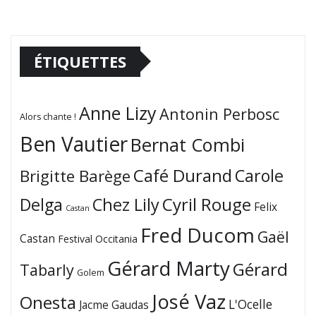
ÉTIQUETTES
Anne Lizy
Antonin Perbosc
Alors chante !
Ben Vautier
Bernat Combi
Café Durand
Carole
Brigitte Barège
Cyril Rouge
Delga
Chez Lily
Felix
Castan
Fred Ducom
Gaël
Castan
Festival Occitania
Gérard Marty
Gérard
Tabarly
Golem
José Vaz
Onesta
L'Ocelle
Jacme Gaudas