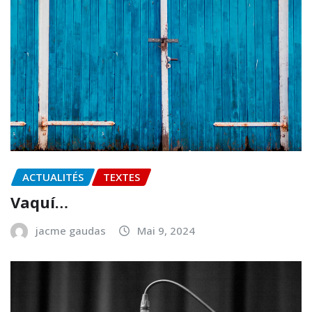
ACTUALITÉS
TEXTES
Vaquí…
jacme gaudas
Mai 9, 2024