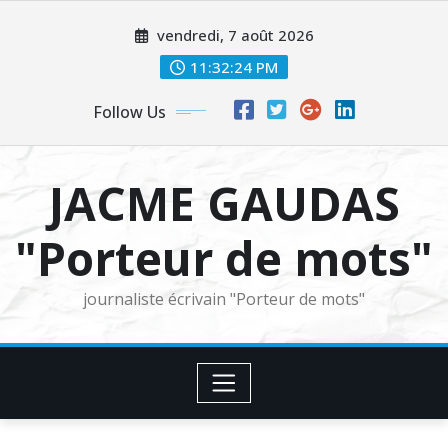
Skip
vendredi, 7 août 2026
to
content
11:32:26 PM
Follow Us
JACME GAUDAS
"Porteur de mots"
journaliste écrivain "Porteur de mots"