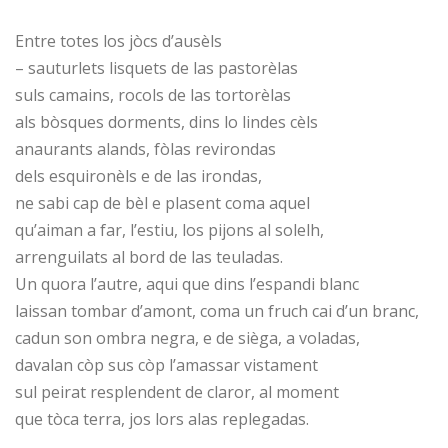
Entre totes los jòcs d’ausèls
– sauturlets lisquets de las pastorèlas
suls camains, rocols de las tortorèlas
als bòsques dorments, dins lo lindes cèls
anaurants alands, fòlas revirondas
dels esquironèls e de las irondas,
ne sabi cap de bèl e plasent coma aquel
qu’aiman a far, l’estiu, los pijons al solelh,
arrenguilats al bord de las teuladas.
Un quora l’autre, aqui que dins l’espandi blanc
laissan tombar d’amont, coma un fruch cai d’un branc,
cadun son ombra negra, e de sièga, a voladas,
davalan còp sus còp l’amassar vistament
sul peirat resplendent de claror, al moment
que tòca terra, jos lors alas replegadas.