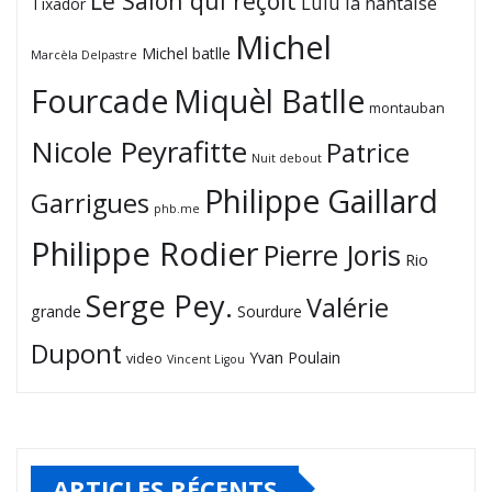
Le Salon qui reçoit
Lulu la nantaise
Tixador
Michel
Michel batlle
Marcèla Delpastre
Fourcade
Miquèl Batlle
montauban
Nicole Peyrafitte
Patrice
Nuit debout
Philippe Gaillard
Garrigues
phb.me
Philippe Rodier
Pierre Joris
Rio
Serge Pey.
Valérie
grande
Sourdure
Dupont
Yvan Poulain
video
Vincent Ligou
ARTICLES RÉCENTS