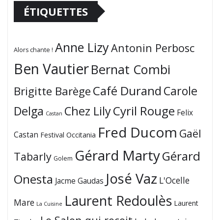
ÉTIQUETTES
Anne Lizy
Antonin Perbosc
Alors chante !
Ben Vautier
Bernat Combi
Café Durand
Carole
Brigitte Barège
Cyril Rouge
Delga
Chez Lily
Felix
Castan
Fred Ducom
Gaël
Castan
Festival Occitania
Gérard Marty
Gérard
Tabarly
Golem
José Vaz
Onesta
L'Ocelle
Jacme Gaudas
Laurent Redoulès
Mare
Laurent
La Cuisine