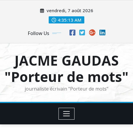
Skip
vendredi, 7 août 2026
to
content
4:35:14 AM
Follow Us
JACME GAUDAS
"Porteur de mots"
journaliste écrivain "Porteur de mots"