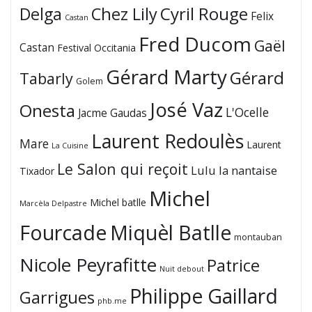
Cyril Rouge
Delga
Chez Lily
Felix
Castan
Fred Ducom
Gaël
Castan
Festival Occitania
Gérard Marty
Gérard
Tabarly
Golem
José Vaz
Onesta
L'Ocelle
Jacme Gaudas
Laurent Redoulès
Mare
Laurent
La Cuisine
Le Salon qui reçoit
Lulu la nantaise
Tixador
Michel
Michel batlle
Marcèla Delpastre
Fourcade
Miquèl Batlle
montauban
Nicole Peyrafitte
Patrice
Nuit debout
Philippe Gaillard
Garrigues
phb.me