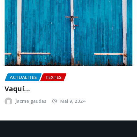
ACTUALITÉS
TEXTES
Vaquí…
jacme gaudas
Mai 9, 2024