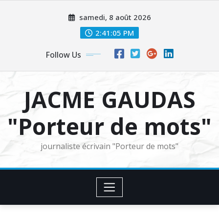
Skip
samedi, 8 août 2026
to
content
2:41:06 PM
Follow Us
JACME GAUDAS
"Porteur de mots"
journaliste écrivain "Porteur de mots"