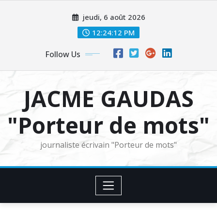
Skip
jeudi, 6 août 2026
to
content
12:24:13 PM
Follow Us
JACME GAUDAS
"Porteur de mots"
journaliste écrivain "Porteur de mots"