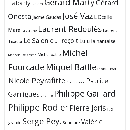
Gérard Marty
Gérard
Tabarly
Golem
José Vaz
Onesta
L'Ocelle
Jacme Gaudas
Laurent Redoulès
Mare
Laurent
La Cuisine
Le Salon qui reçoit
Lulu la nantaise
Tixador
Michel
Michel batlle
Marcèla Delpastre
Fourcade
Miquèl Batlle
montauban
Nicole Peyrafitte
Patrice
Nuit debout
Philippe Gaillard
Garrigues
phb.me
Philippe Rodier
Pierre Joris
Rio
Serge Pey.
Valérie
grande
Sourdure