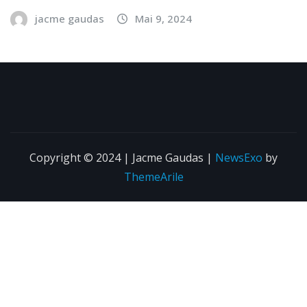
jacme gaudas
Mai 9, 2024
Copyright © 2024 | Jacme Gaudas
|
NewsExo
by
ThemeArile