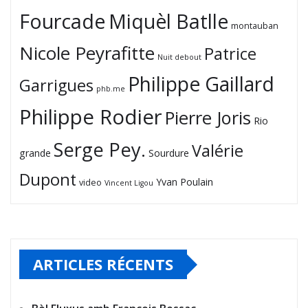
Fourcade
Miquèl Batlle
montauban
Nicole Peyrafitte
Patrice
Nuit debout
Philippe Gaillard
Garrigues
phb.me
Philippe Rodier
Pierre Joris
Rio
Serge Pey.
Valérie
grande
Sourdure
Dupont
Yvan Poulain
video
Vincent Ligou
ARTICLES RÉCENTS