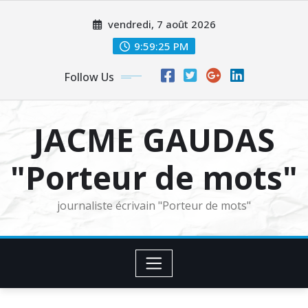
Skip
vendredi, 7 août 2026
to
content
9:59:26 PM
Follow Us
JACME GAUDAS
"Porteur de mots"
journaliste écrivain "Porteur de mots"