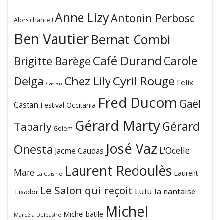
Anne Lizy
Antonin Perbosc
Alors chante !
Ben Vautier
Bernat Combi
Café Durand
Carole
Brigitte Barège
Cyril Rouge
Delga
Chez Lily
Felix
Castan
Fred Ducom
Gaël
Castan
Festival Occitania
Gérard Marty
Gérard
Tabarly
Golem
José Vaz
Onesta
L'Ocelle
Jacme Gaudas
Laurent Redoulès
Mare
Laurent
La Cuisine
Le Salon qui reçoit
Lulu la nantaise
Tixador
Michel
Michel batlle
Marcèla Delpastre