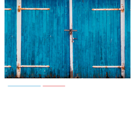
ACTUALITÉS
TEXTES
Vaquí…
jacme gaudas
Mai 9, 2024