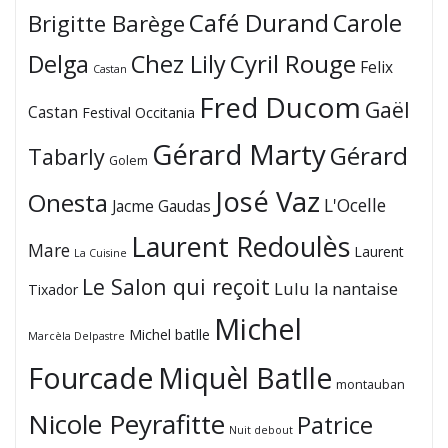
Café Durand
Carole
Brigitte Barège
Cyril Rouge
Delga
Chez Lily
Felix
Castan
Fred Ducom
Gaël
Castan
Festival Occitania
Gérard Marty
Gérard
Tabarly
Golem
José Vaz
Onesta
L'Ocelle
Jacme Gaudas
Laurent Redoulès
Mare
Laurent
La Cuisine
Le Salon qui reçoit
Lulu la nantaise
Tixador
Michel
Michel batlle
Marcèla Delpastre
Fourcade
Miquèl Batlle
montauban
Nicole Peyrafitte
Patrice
Nuit debout