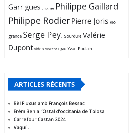
Philippe Gaillard
Garrigues
phb.me
Philippe Rodier
Pierre Joris
Rio
Serge Pey.
Valérie
grande
Sourdure
Dupont
Yvan Poulain
video
Vincent Ligou
ARTICLES RÉCENTS
Bèl Fluxus amb François Bessac
Erèm Ben a l’Ostal d’occitania de Tolosa
Carrefour Castan 2024
Vaquí…