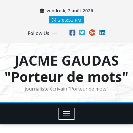
Skip
vendredi, 7 août 2026
to
content
2:06:54 PM
Follow Us
JACME GAUDAS
"Porteur de mots"
journaliste écrivain "Porteur de mots"