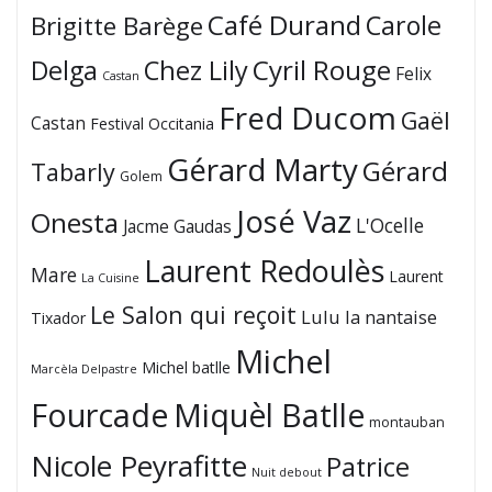
Café Durand
Carole
Brigitte Barège
Cyril Rouge
Delga
Chez Lily
Felix
Castan
Fred Ducom
Gaël
Castan
Festival Occitania
Gérard Marty
Gérard
Tabarly
Golem
José Vaz
Onesta
L'Ocelle
Jacme Gaudas
Laurent Redoulès
Mare
Laurent
La Cuisine
Le Salon qui reçoit
Lulu la nantaise
Tixador
Michel
Michel batlle
Marcèla Delpastre
Fourcade
Miquèl Batlle
montauban
Nicole Peyrafitte
Patrice
Nuit debout