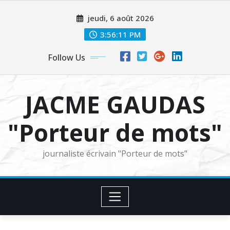
Skip
jeudi, 6 août 2026
to
content
3:56:12 PM
Follow Us
JACME GAUDAS
"Porteur de mots"
journaliste écrivain "Porteur de mots"