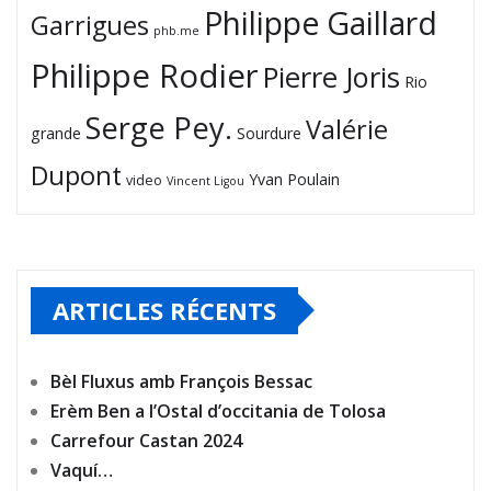
Philippe Gaillard
Garrigues
phb.me
Philippe Rodier
Pierre Joris
Rio
Serge Pey.
Valérie
grande
Sourdure
Dupont
Yvan Poulain
video
Vincent Ligou
ARTICLES RÉCENTS
Bèl Fluxus amb François Bessac
Erèm Ben a l’Ostal d’occitania de Tolosa
Carrefour Castan 2024
Vaquí…