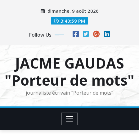
Skip
dimanche, 9 août 2026
to
content
3:41:00 PM
Follow Us
JACME GAUDAS
"Porteur de mots"
journaliste écrivain "Porteur de mots"