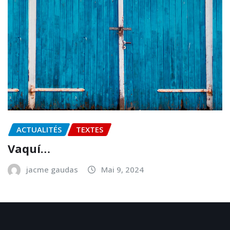
ACTUALITÉS
TEXTES
Vaquí…
jacme gaudas
Mai 9, 2024