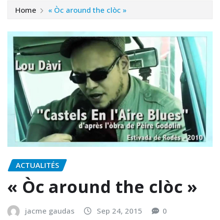
Home
« Òc around the clòc »
ACTUALITÉS
« Òc around the clòc »
jacme gaudas
Sep 24, 2015
0