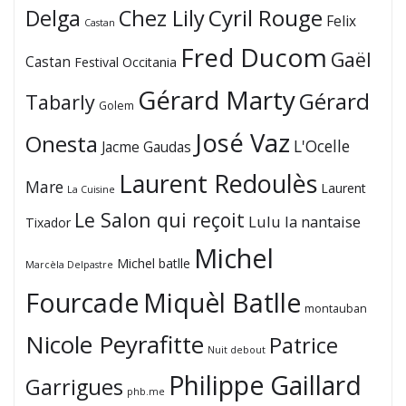
Cyril Rouge
Delga
Chez Lily
Felix
Castan
Fred Ducom
Gaël
Castan
Festival Occitania
Gérard Marty
Gérard
Tabarly
Golem
José Vaz
Onesta
L'Ocelle
Jacme Gaudas
Laurent Redoulès
Mare
Laurent
La Cuisine
Le Salon qui reçoit
Lulu la nantaise
Tixador
Michel
Michel batlle
Marcèla Delpastre
Fourcade
Miquèl Batlle
montauban
Nicole Peyrafitte
Patrice
Nuit debout
Philippe Gaillard
Garrigues
phb.me