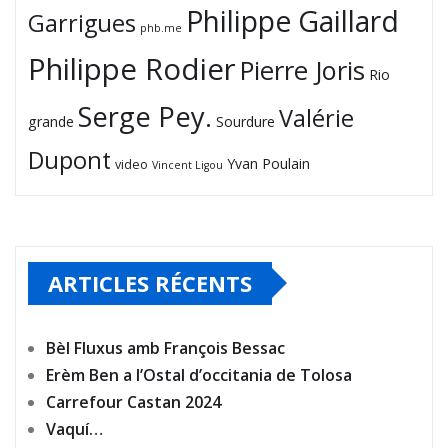
Philippe Gaillard
Garrigues
phb.me
Philippe Rodier
Pierre Joris
Rio
Serge Pey.
Valérie
grande
Sourdure
Dupont
Yvan Poulain
video
Vincent Ligou
ARTICLES RÉCENTS
Bèl Fluxus amb François Bessac
Erèm Ben a l’Ostal d’occitania de Tolosa
Carrefour Castan 2024
Vaquí…