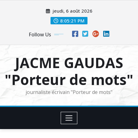
Skip
jeudi, 6 août 2026
to
content
8:05:22 PM
Follow Us
JACME GAUDAS
"Porteur de mots"
journaliste écrivain "Porteur de mots"