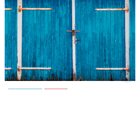
ACTUALITÉS
TEXTES
Vaquí…
jacme gaudas
Mai 9, 2024