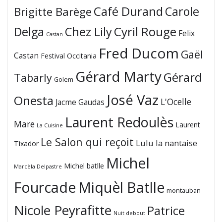
Café Durand
Carole
Brigitte Barège
Cyril Rouge
Delga
Chez Lily
Felix
Castan
Fred Ducom
Gaël
Castan
Festival Occitania
Gérard Marty
Gérard
Tabarly
Golem
José Vaz
Onesta
L'Ocelle
Jacme Gaudas
Laurent Redoulès
Mare
Laurent
La Cuisine
Le Salon qui reçoit
Lulu la nantaise
Tixador
Michel
Michel batlle
Marcèla Delpastre
Fourcade
Miquèl Batlle
montauban
Nicole Peyrafitte
Patrice
Nuit debout