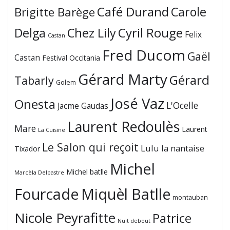
Café Durand
Carole
Brigitte Barège
Cyril Rouge
Delga
Chez Lily
Felix
Castan
Fred Ducom
Gaël
Castan
Festival Occitania
Gérard Marty
Gérard
Tabarly
Golem
José Vaz
Onesta
L'Ocelle
Jacme Gaudas
Laurent Redoulès
Mare
Laurent
La Cuisine
Le Salon qui reçoit
Lulu la nantaise
Tixador
Michel
Michel batlle
Marcèla Delpastre
Fourcade
Miquèl Batlle
montauban
Nicole Peyrafitte
Patrice
Nuit debout