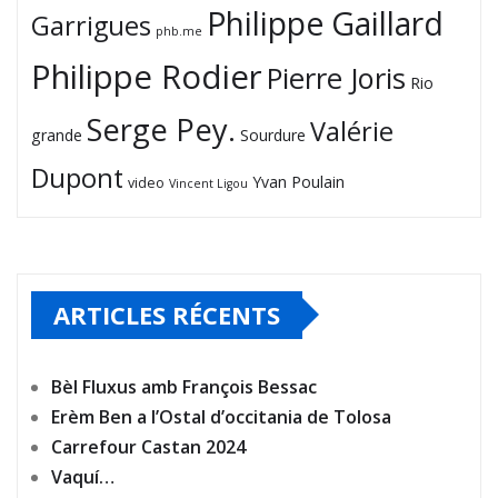
Philippe Gaillard
Garrigues
phb.me
Philippe Rodier
Pierre Joris
Rio
Serge Pey.
Valérie
grande
Sourdure
Dupont
Yvan Poulain
video
Vincent Ligou
ARTICLES RÉCENTS
Bèl Fluxus amb François Bessac
Erèm Ben a l’Ostal d’occitania de Tolosa
Carrefour Castan 2024
Vaquí…