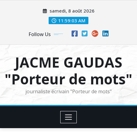
Skip
samedi, 8 août 2026
to
content
11:59:04 AM
Follow Us
JACME GAUDAS
"Porteur de mots"
journaliste écrivain "Porteur de mots"