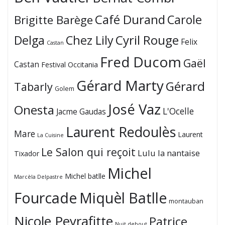
Café Durand
Carole
Brigitte Barège
Cyril Rouge
Delga
Chez Lily
Felix
Castan
Fred Ducom
Gaël
Castan
Festival Occitania
Gérard Marty
Gérard
Tabarly
Golem
José Vaz
Onesta
L'Ocelle
Jacme Gaudas
Laurent Redoulès
Mare
Laurent
La Cuisine
Le Salon qui reçoit
Lulu la nantaise
Tixador
Michel
Michel batlle
Marcèla Delpastre
Fourcade
Miquèl Batlle
montauban
Nicole Peyrafitte
Patrice
Nuit debout