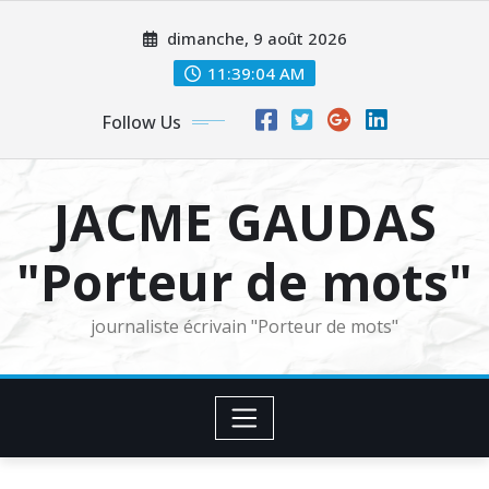
Skip
dimanche, 9 août 2026
to
content
11:39:05 AM
Follow Us
JACME GAUDAS
"Porteur de mots"
journaliste écrivain "Porteur de mots"