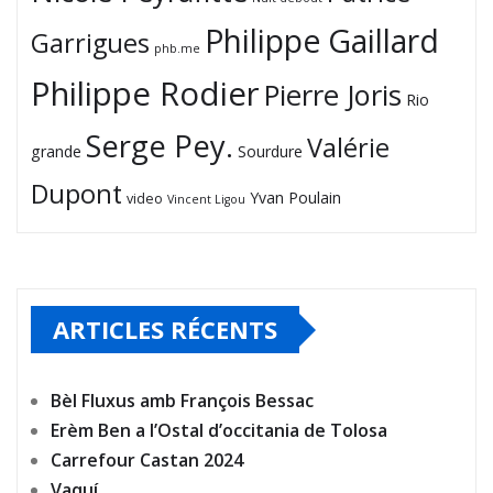
Philippe Gaillard
Garrigues
phb.me
Philippe Rodier
Pierre Joris
Rio
Serge Pey.
Valérie
grande
Sourdure
Dupont
Yvan Poulain
video
Vincent Ligou
ARTICLES RÉCENTS
Bèl Fluxus amb François Bessac
Erèm Ben a l’Ostal d’occitania de Tolosa
Carrefour Castan 2024
Vaquí…