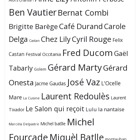
Alors chante !
Ben Vautier
Bernat Combi
Café Durand
Carole
Brigitte Barège
Cyril Rouge
Delga
Chez Lily
Felix
Castan
Fred Ducom
Gaël
Castan
Festival Occitania
Gérard Marty
Gérard
Tabarly
Golem
José Vaz
Onesta
L'Ocelle
Jacme Gaudas
Laurent Redoulès
Mare
Laurent
La Cuisine
Le Salon qui reçoit
Lulu la nantaise
Tixador
Michel
Michel batlle
Marcèla Delpastre
Fourcade
Miquèl Batlle
montauban