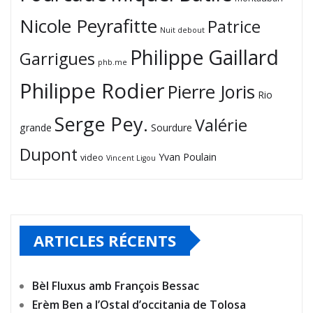
Nicole Peyrafitte
Patrice
Nuit debout
Philippe Gaillard
Garrigues
phb.me
Philippe Rodier
Pierre Joris
Rio
Serge Pey.
Valérie
grande
Sourdure
Dupont
Yvan Poulain
video
Vincent Ligou
ARTICLES RÉCENTS
Bèl Fluxus amb François Bessac
Erèm Ben a l’Ostal d’occitania de Tolosa