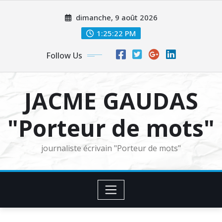
Skip
dimanche, 9 août 2026
to
content
1:25:24 PM
Follow Us
JACME GAUDAS
"Porteur de mots"
journaliste écrivain "Porteur de mots"