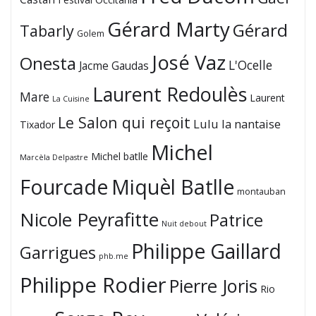
Gérard Marty
Gérard
Tabarly
Golem
José Vaz
Onesta
L'Ocelle
Jacme Gaudas
Laurent Redoulès
Mare
Laurent
La Cuisine
Le Salon qui reçoit
Lulu la nantaise
Tixador
Michel
Michel batlle
Marcèla Delpastre
Fourcade
Miquèl Batlle
montauban
Nicole Peyrafitte
Patrice
Nuit debout
Philippe Gaillard
Garrigues
phb.me
Philippe Rodier
Pierre Joris
Rio