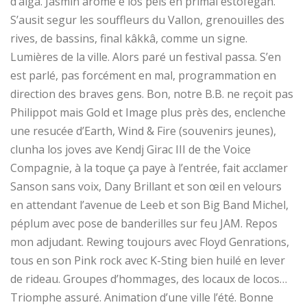
d’aiga. Jasmin arome e los pèis en primal estofegan.
S’ausit segur les souffleurs du Vallon, grenouilles des
rives, de bassins, final kâkkâ, comme un signe.
Lumières de la ville. Alors paré un festival passa. S’en
est parlé, pas forcément en mal, programmation en
direction des braves gens. Bon, notre B.B. ne reçoit pas
Philippot mais Gold et Image plus près des, enclenche
une resucée d’Earth, Wind & Fire (souvenirs jeunes),
clunha los joves ave Kendj Girac III de the Voice
Compagnie, à la toque ça paye à l’entrée, fait acclamer
Sanson sans voix, Dany Brillant et son œil en velours
en attendant l’avenue de Leeb et son Big Band Michel,
péplum avec pose de banderilles sur feu JAM. Repos
mon adjudant. Rewing toujours avec Floyd Genrations,
tous en son Pink rock avec K-Sting bien huilé en lever
de rideau. Groupes d’hommages, des locaux de locos…
Triomphe assuré. Animation d’une ville l’été. Bonne