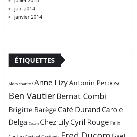
juillet 2014
juin 2014
janvier 2014
ÉTIQUETTES
Anne Lizy
Antonin Perbosc
Alors chante !
Ben Vautier
Bernat Combi
Café Durand
Carole
Brigitte Barège
Cyril Rouge
Delga
Chez Lily
Felix
Castan
Fred Ducom
Gaël
Castan
Festival Occitania