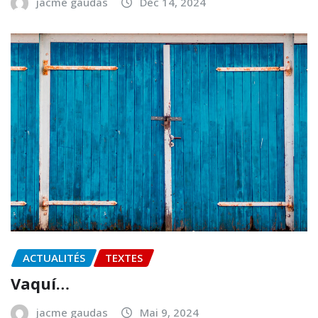
jacme gaudas
Déc 14, 2024
ACTUALITÉS
TEXTES
Vaquí…
jacme gaudas
Mai 9, 2024