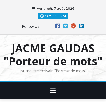
Skip
vendredi, 7 août 2026
to
content
10:53:51 PM
Follow Us
JACME GAUDAS
"Porteur de mots"
journaliste écrivain "Porteur de mots"