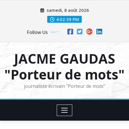
Skip
samedi, 8 août 2026
to
content
4:02:40 PM
Follow Us
JACME GAUDAS
"Porteur de mots"
journaliste écrivain "Porteur de mots"