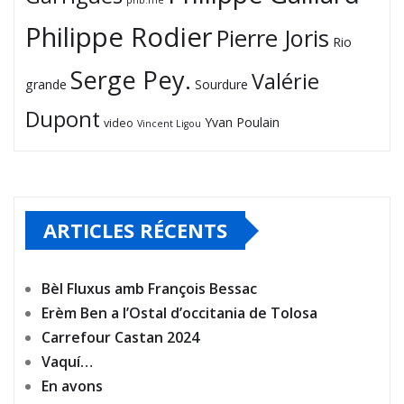
phb.me
Philippe Rodier
Pierre Joris
Rio
Serge Pey.
Valérie
grande
Sourdure
Dupont
Yvan Poulain
video
Vincent Ligou
ARTICLES RÉCENTS
Bèl Fluxus amb François Bessac
Erèm Ben a l’Ostal d’occitania de Tolosa
Carrefour Castan 2024
Vaquí…
En avons