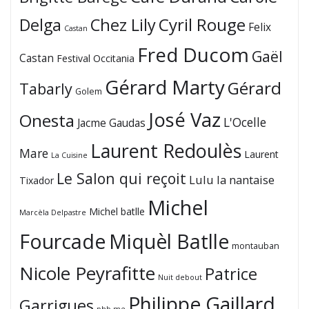
Cyril Rouge
Delga
Chez Lily
Felix
Castan
Fred Ducom
Gaël
Castan
Festival Occitania
Gérard Marty
Gérard
Tabarly
Golem
José Vaz
Onesta
L'Ocelle
Jacme Gaudas
Laurent Redoulès
Mare
Laurent
La Cuisine
Le Salon qui reçoit
Lulu la nantaise
Tixador
Michel
Michel batlle
Marcèla Delpastre
Fourcade
Miquèl Batlle
montauban
Nicole Peyrafitte
Patrice
Nuit debout
Philippe Gaillard
Garrigues