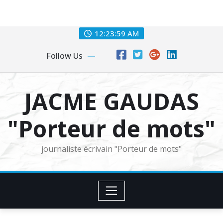
Skip
samedi, 8 août 2026
to
content
12:24:00 AM
Follow Us
JACME GAUDAS
"Porteur de mots"
journaliste écrivain "Porteur de mots"