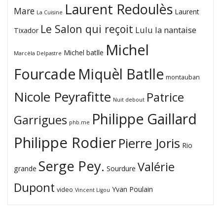
Laurent Redoulès
Mare
Laurent
La Cuisine
Le Salon qui reçoit
Lulu la nantaise
Tixador
Michel
Michel batlle
Marcèla Delpastre
Fourcade
Miquèl Batlle
montauban
Nicole Peyrafitte
Patrice
Nuit debout
Philippe Gaillard
Garrigues
phb.me
Philippe Rodier
Pierre Joris
Rio
Serge Pey.
Valérie
grande
Sourdure
Dupont
Yvan Poulain
video
Vincent Ligou