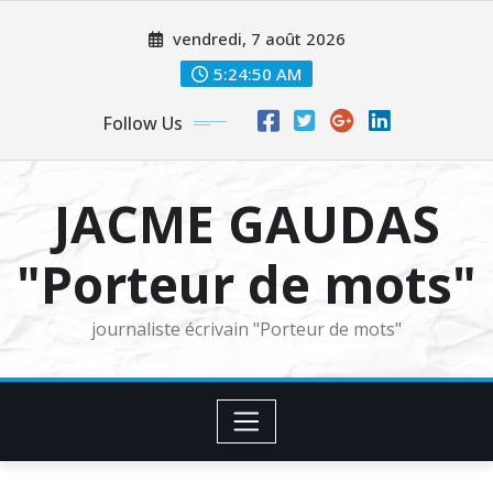
Skip
vendredi, 7 août 2026
to
content
5:24:52 AM
Follow Us
JACME GAUDAS
"Porteur de mots"
journaliste écrivain "Porteur de mots"