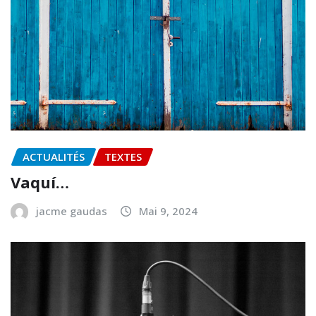
ACTUALITÉS
TEXTES
Vaquí…
jacme gaudas
Mai 9, 2024