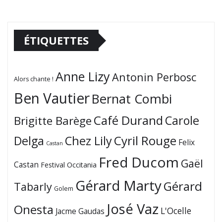
ÉTIQUETTES
Anne Lizy
Antonin Perbosc
Alors chante !
Ben Vautier
Bernat Combi
Café Durand
Carole
Brigitte Barège
Cyril Rouge
Delga
Chez Lily
Felix
Castan
Fred Ducom
Gaël
Castan
Festival Occitania
Gérard Marty
Gérard
Tabarly
Golem
José Vaz
Onesta
L'Ocelle
Jacme Gaudas